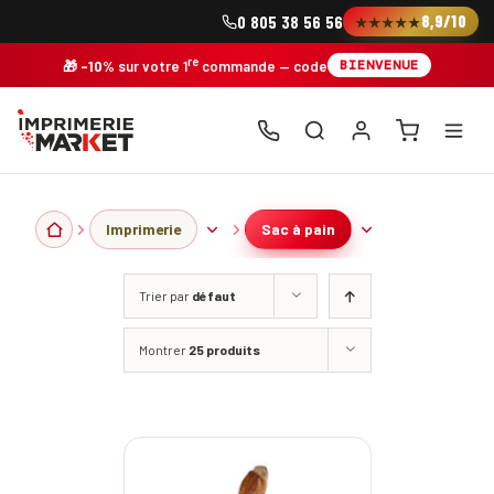
Skip
8,9/10
0 805 38 56 56
★★★★★
to
content
re
BIENVENUE
🎁
-10%
sur votre 1
commande
— code
Imprimerie
Sac à pain
Trier par
défaut
Montrer
25 produits