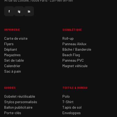
14 rue du Colisée, 75008 Paris · Lun–Ven 9h–18h
f
ig
in
IMPRIMERIE
SIGNALÉTIQUE
Carte de visite
Roll-up
Flyers
Panneau Akilux
Dépliant
Bâche / Banderole
Magazines
Beach Flag
Set de table
Panneau PVC
Calendrier
Magnet véhicule
Sac à pain
GOODIES
TEXTILE & BUREAU
Gobelet réutilisable
Polo
Stylos personnalisés
T-Shirt
Ballon publicitaire
Tapis de sol
Porte-clés
Enveloppes