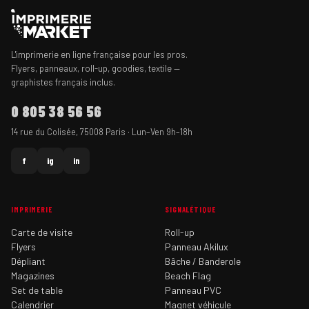
L'imprimerie en ligne française pour les pros.
Flyers, panneaux, roll-up, goodies, textile —
graphistes français inclus.
0 805 38 56 56
14 rue du Colisée, 75008 Paris · Lun–Ven 9h–18h
f
ig
in
IMPRIMERIE
SIGNALÉTIQUE
Carte de visite
Roll-up
Flyers
Panneau Akilux
Dépliant
Bâche / Banderole
Magazines
Beach Flag
Set de table
Panneau PVC
Calendrier
Magnet véhicule