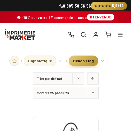
Skip
8,9/10
0 805 38 56 56
★★★★★
to
content
re
BIENVENUE
🎁
-10%
sur votre 1
commande
— code
Signalétique
Beach Flag
Trier par
défaut
Montrer
25 produits