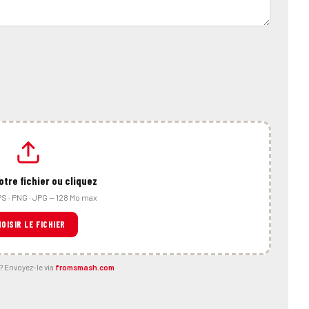
otre fichier ou cliquez
EPS · PNG · JPG — 128 Mo max
OISIR LE FICHIER
 ? Envoyez-le via
fromsmash.com