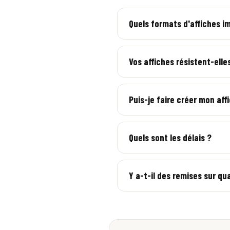
Quels formats d'affiches i
Du A3 au A0 et formats sur mes
Vos affiches résistent-elle
Nous proposons des supports et
Puis-je faire créer mon aff
Oui, option « Avec création gr
Quels sont les délais ?
5 à 7 jours ouvrés en standard
Y a-t-il des remises sur qu
Oui, tarif dégressif, et -10%