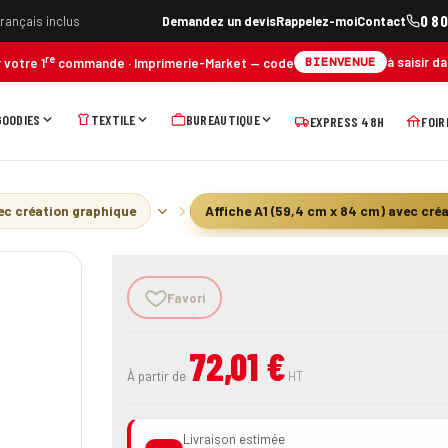
0 80
français inclus
Demandez un devis
Rappelez-moi
Contact
re
à saisir d
BIENVENUE
 votre 1
commande
· Imprimerie-Market
— code
GOODIES
TEXTILE
BUREAUTIQUE
EXPRESS 48H
FOIR
ec création graphique
Affiche A1 (59,4 cm x 84 cm) avec cré
Favori
72,01 €
À partir de
HT
Livraison estimée