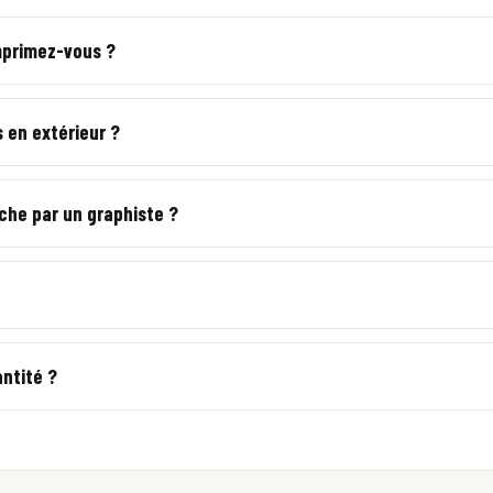
mprimez-vous ?
ure, en intérieur comme en extérieur, sur papier ou support résistant
s en extérieur ?
 encres adaptés à l'extérieur (vitrine, panneau). Précisez l'usage pour
iche par un graphiste ?
aphique » : conception complète à partir de vos éléments, BAT validé e
, express possible sur certains formats.
antité ?
 avec le code BIENVENUE.