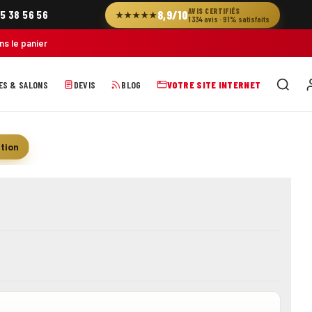
AVIS CERTIFIÉS
8,9/10
5 38 56 56
★★★★★
1 334 avis · 91% satisfaits
ans le panier
ES & SALONS
DEVIS
BLOG
VOTRE SITE INTERNET
ation