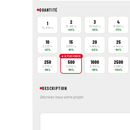
QUANTITÉ
2
3
4
1
37,18€/u
25,54€/u
19,80€/u
72,01€/u
−48%
−65%
−73%
10
15
20
25
9,21€/u
6,37€/u
4,89€/u
4,14€/u
−87%
−91%
−93%
−94%
★ LE PLUS CHOISI
250
500
1000
2500
0,77€/u
0,52€/u
0,37€/u
0,28€/u
−99%
−99%
−99%
−100%
DESCRIPTION
Décrivez nous votre projet.