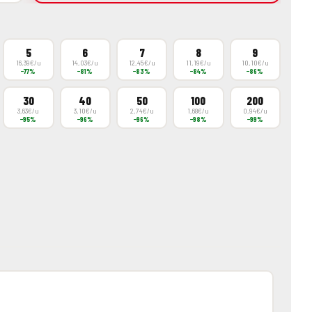
5
6
7
8
9
16,39€/u
14,03€/u
12,45€/u
11,19€/u
10,10€/u
−77%
−81%
−83%
−84%
−86%
30
40
50
100
200
3,63€/u
3,10€/u
2,74€/u
1,68€/u
0,94€/u
−95%
−96%
−96%
−98%
−99%