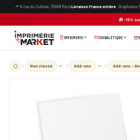
Skip
📍 14 rue du Colisée, 75008 Paris
Livraison France entière
· Graphistes 
to
content
🎁
-10%
sur
IMPRIMERIE
SIGNALÉTIQUE
Non classé
Add-ons
Add-ons - Av