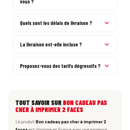
vous ?
le BAT en ligne avant impression.
PDF, AI, EPS et images haute résolution (300
dpi). Respectez les marges et fonds perdus de
Quels sont les délais de livraison ?
notre PDF de contraintes techniques.
5 à 7 jours ouvrés en France en standard, avec
une option express 24/48h sur de nombreux
La livraison est-elle incluse ?
produits.
Oui, la livraison en France métropolitaine est
incluse. Le prix affiché est tout compris.
Proposez-vous des tarifs dégressifs ?
Oui, le prix unitaire baisse avec la quantité, et
-10% avec le code BIENVENUE sur la 1re
commande.
TOUT SAVOIR SUR
BON CADEAU PAS
CHER À IMPRIMER 2 FACES
Le produit
Bon cadeau pas cher à imprimer 2
faces
est imprimé en France avec une exigence