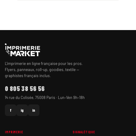
L'imprimerie en ligne française pour les pros.
Flyers, panneaux, roll-up, goodies, textile —
graphistes français inclus.
0 805 38 56 56
14 rue du Colisée, 75008 Paris · Lun–Ven 9h–18h
f
ig
in
IMPRIMERIE
SIGNALÉTIQUE