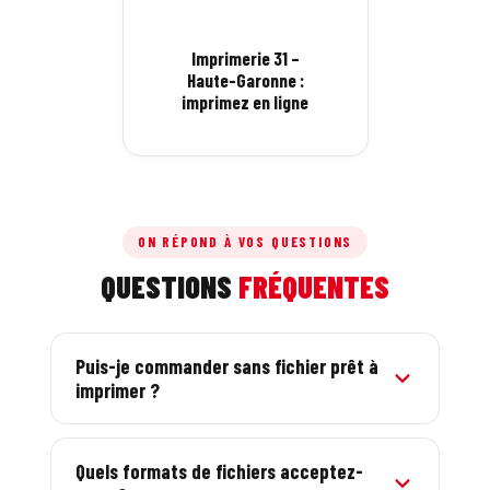
Imprimerie 31 –
Haute-Garonne :
imprimez en ligne
ON RÉPOND À VOS QUESTIONS
QUESTIONS
FRÉQUENTES
Puis-je commander sans fichier prêt à
imprimer ?
Oui. Un graphiste français est inclus : il crée
votre visuel à partir de votre logo. Vous validez
Quels formats de fichiers acceptez-