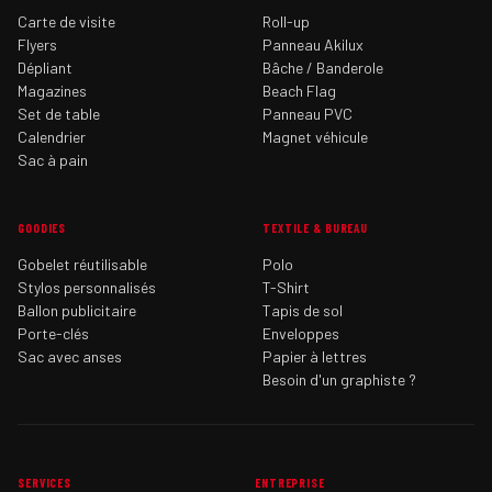
Carte de visite
Roll-up
Flyers
Panneau Akilux
Dépliant
Bâche / Banderole
Magazines
Beach Flag
Set de table
Panneau PVC
Calendrier
Magnet véhicule
Sac à pain
GOODIES
TEXTILE & BUREAU
Gobelet réutilisable
Polo
Stylos personnalisés
T-Shirt
Ballon publicitaire
Tapis de sol
Porte-clés
Enveloppes
Sac avec anses
Papier à lettres
Besoin d'un graphiste ?
SERVICES
ENTREPRISE