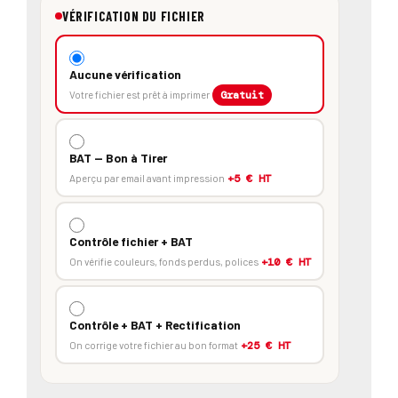
VÉRIFICATION DU FICHIER
Aucune vérification
Votre fichier est prêt à imprimer
Gratuit
BAT — Bon à Tirer
Aperçu par email avant impression
+5 € HT
Contrôle fichier + BAT
On vérifie couleurs, fonds perdus, polices
+10 € HT
Contrôle + BAT + Rectification
On corrige votre fichier au bon format
+25 € HT