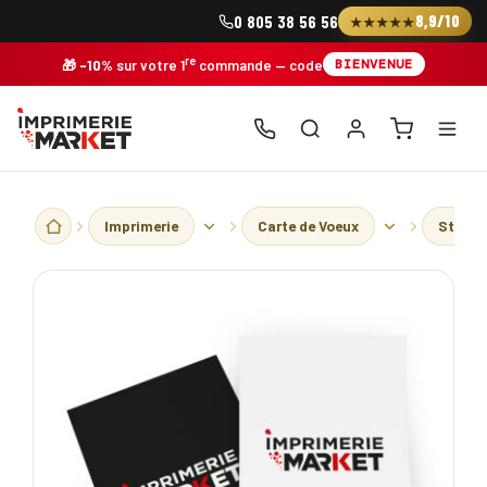
Skip
8,9/10
0 805 38 56 56
★★★★★
to
content
re
BIENVENUE
🎁
-10%
sur votre 1
commande
— code
Imprimerie
Carte de Voeux
Standa