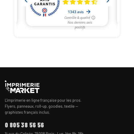
L'imprimerie en ligne française pour les pros.
Flyers, panneaux, roll-up, goodies, textile —
graphistes français inclus.
0 805 38 56 56
14 rue du Colisée, 75008 Paris · Lun–Ven 9h–18h