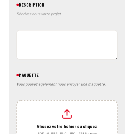
DESCRIPTION
Décrivez nous votre projet.
MAQUETTE
Vous pouvez également nous envoyer une maquette.
Glissez votre fichier ou cliquez
PDF · AI · EPS · PNG · JPG — 128 Mo max