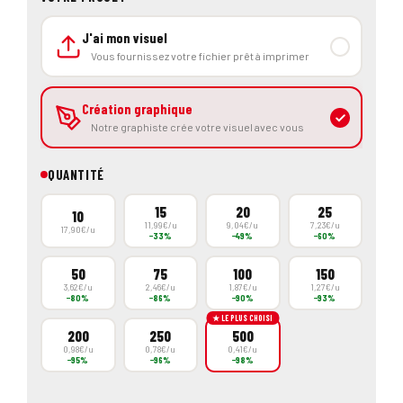
QUANTITÉ
15
20
25
10
11,99€/u
9,04€/u
7,23€/u
17,90€/u
−33%
−49%
−60%
50
75
100
150
3,62€/u
2,46€/u
1,87€/u
1,27€/u
−80%
−86%
−90%
−93%
★ LE PLUS CHOISI
200
250
500
0,98€/u
0,78€/u
0,41€/u
−95%
−96%
−98%