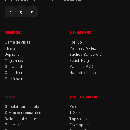
f
ig
in
IMPRIMERIE
SIGNALÉTIQUE
Carte de visite
Roll-up
Flyers
Panneau Akilux
Dépliant
Bâche / Banderole
Magazines
Beach Flag
Set de table
Panneau PVC
Calendrier
Magnet véhicule
Sac à pain
GOODIES
TEXTILE & BUREAU
Gobelet réutilisable
Polo
Stylos personnalisés
T-Shirt
Ballon publicitaire
Tapis de sol
Porte-clés
Enveloppes