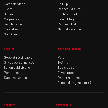
Carte de visite
Roll-up
Flyers
Panneau Akilux
Dépliant
Bâche / Banderole
Magazines
Beach Flag
Set de table
Panneau PVC
Calendrier
Magnet véhicule
Sac à pain
GOODIES
TEXTILE & BUREAU
Gobelet réutilisable
Polo
Stylos personnalisés
T-Shirt
Ballon publicitaire
Tapis de sol
Porte-clés
Enveloppes
Sac avec anses
Papier à lettres
Besoin d'un graphiste ?
SERVICES
ENTREPRISE