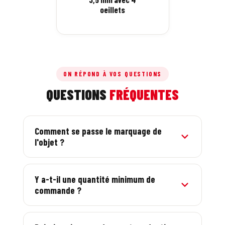
oeillets
ON RÉPOND À VOS QUESTIONS
QUESTIONS
FRÉQUENTES
Comment se passe le marquage de
l'objet ?
Selon l'objet : impression quadri, gravure ou
tampographie. Nous choisissons la technique
Y a-t-il une quantité minimum de
commande ?
la plus nette pour votre logo.
Oui, elle varie selon l'objet. Les prix sont
dégressifs : plus la quantité est élevée, plus le