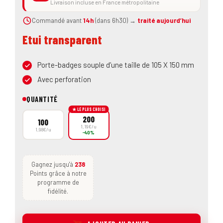
Livraison incluse en France métropolitaine
Commandé avant
14h
(dans 6h30) →
traité aujourd’hui
Etui transparent
Porte-badges souple d’une taille de 105 X 150 mm
Avec perforation
QUANTITÉ
★ LE PLUS CHOISI
200
100
1,19€/u
1,98€/u
−40%
Gagnez jusqu'à
238
Points grâce à notre
programme de
fidélité.