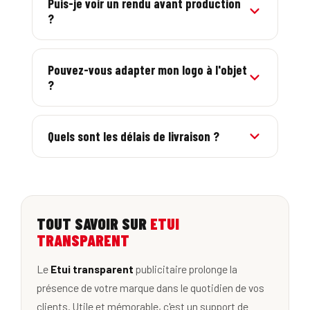
Puis-je voir un rendu avant production
?
coût unitaire baisse.
Oui, vous validez un BAT (visuel de votre
marquage sur l'objet) avant lancement de la
Pouvez-vous adapter mon logo à l'objet
?
production.
Oui, nos graphistes ajustent votre logo à la
zone de marquage pour un résultat optimal.
Quels sont les délais de livraison ?
Variables selon l'objet et la quantité ; un délai
express est parfois possible.
TOUT SAVOIR SUR
ETUI
TRANSPARENT
Le
Etui transparent
publicitaire prolonge la
présence de votre marque dans le quotidien de vos
clients. Utile et mémorable, c'est un support de