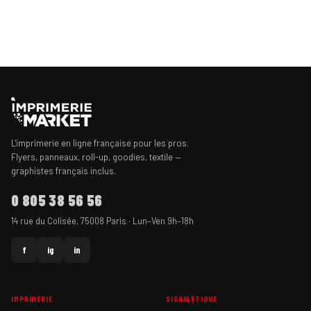
L'imprimerie en ligne française pour les pros.
Flyers, panneaux, roll-up, goodies, textile —
graphistes français inclus.
0 805 38 56 56
14 rue du Colisée, 75008 Paris · Lun–Ven 9h–18h
f
ig
in
IMPRIMERIE
SIGNALÉTIQUE