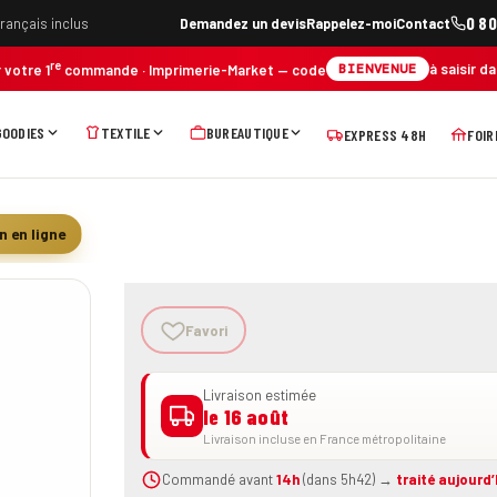
0 80
français inclus
Demandez un devis
Rappelez-moi
Contact
re
à saisir d
BIENVENUE
 votre 1
commande
· Imprimerie-Market
— code
GOODIES
TEXTILE
BUREAUTIQUE
EXPRESS 48H
FOIR
n en ligne
Favori
Livraison estimée
le 16 août
Livraison incluse en France métropolitaine
Commandé avant
14h
(dans 5h42) →
traité aujourd’