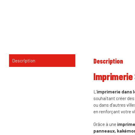
Description
Description
Imprimerie 
L’
imprimerie dans l
souhaitant créer de
ou dans d’autres ville
en renforçant votre vis
Grâce à une
imprime
panneaux, kakémono