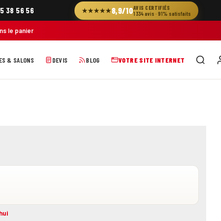
AVIS CERTIFIÉS
8,9/10
5 38 56 56
★★★★★
1 334 avis · 91% satisfaits
ans le panier
ES & SALONS
DEVIS
BLOG
VOTRE SITE INTERNET
hui