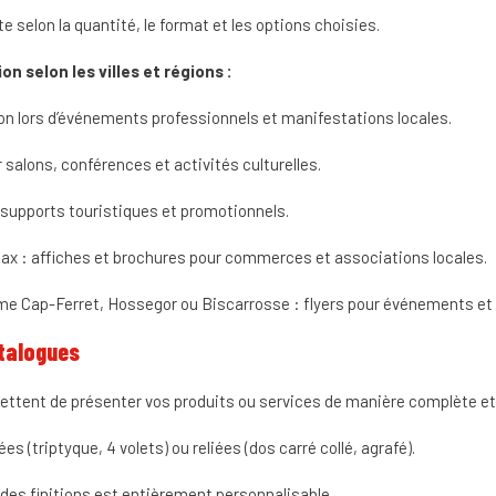
te selon la quantité, le format et les options choisies.
on selon les villes et régions :
ion lors d’événements professionnels et manifestations locales.
r salons, conférences et activités culturelles.
 supports touristiques et promotionnels.
x : affiches et brochures pour commerces et associations locales.
me Cap-Ferret, Hossegor ou Biscarrosse : flyers pour événements et
talogues
ttent de présenter vos produits ou services de manière complète et 
ées (triptyque, 4 volets) ou reliées (dos carré collé, agrafé).
 des finitions est entièrement personnalisable.