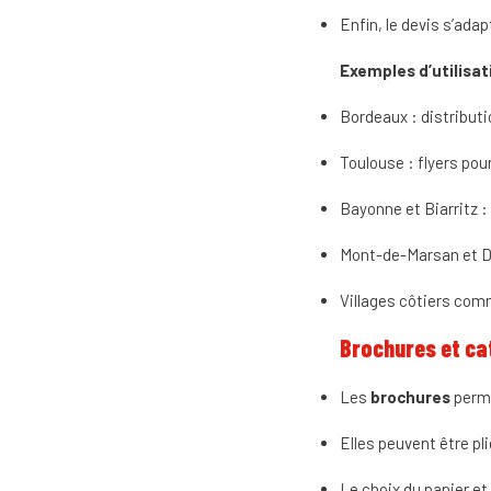
Enfin, le devis s’adap
Exemples d’utilisati
Bordeaux : distribut
Toulouse : flyers pou
Bayonne et Biarritz :
Mont-de-Marsan et Da
Villages côtiers com
Brochures et ca
Les
brochures
perme
Elles peuvent être pli
Le choix du papier et