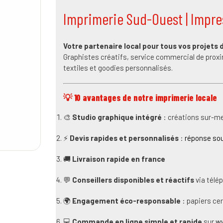
Imprimerie Sud-Ouest | Impre
Votre partenaire local pour tous vos projets 
Graphistes créatifs, service commercial de proxim
textiles et goodies personnalisés.
💡 10 avantages de notre imprimerie locale
🎨
Studio graphique intégré
: créations sur-me
⚡
Devis rapides et personnalisés
:
réponse sou
🚚
Livraison rapide en france
💬
Conseillers disponibles et réactifs
via télé
🌍
Engagement éco-responsable
: papiers ce
💻
Commande en ligne simple et rapide
sur
w