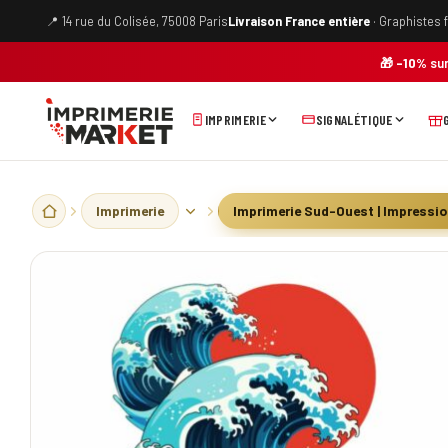
Skip
📍 14 rue du Colisée, 75008 Paris
Livraison France entière
· Graphistes 
to
content
🎁
-10%
sur
IMPRIMERIE
SIGNALÉTIQUE
Imprimerie
Imprimerie Sud-Ouest | Impressio