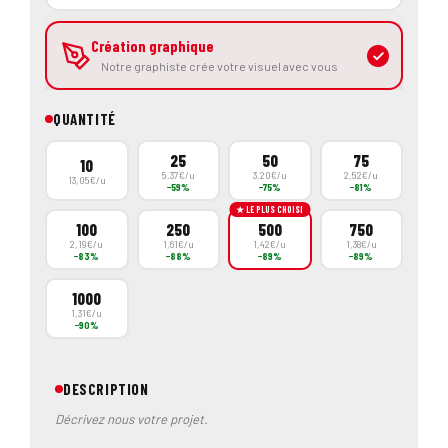
QUANTITÉ
25
50
75
10
5,37€/u
3,20€/u
2,52€/u
13,05€/u
−59%
−75%
−81%
★ LE PLUS CHOISI
100
250
500
750
2,19€/u
1,61€/u
1,42€/u
1,38€/u
−83%
−88%
−89%
−89%
1000
1,31€/u
−90%
DESCRIPTION
Décrivez nous votre projet.