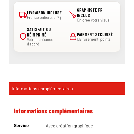
GRAPHISTE FR
LIVRAISON INCLUSE
INCLUS
France entière, 5–7 j
On crée votre visuel
SATISFAIT OU
PAIEMENT SÉCURISÉ
RÉIMPRIMÉ
CB, virement, points
Votre confiance
d'abord
Informations complémentaires
Informations complémentaires
Service
Avec création graphique