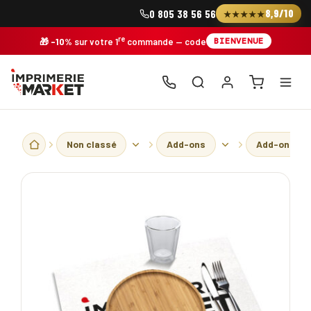
Skip
8,9/10
0 805 38 56 56
★★★★★
to
content
re
BIENVENUE
🎁
-10%
sur votre 1
commande
— code
Non classé
Add-ons
Add-ons - A