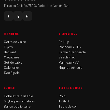
14 rue du Colisée, 75008 Paris · Lun–Ven 9h–18h
f
ig
in
IMPRIMERIE
SIGNALÉTIQUE
Carte de visite
Roll-up
Flyers
Panneau Akilux
Dépliant
Bâche / Banderole
Magazines
Beach Flag
Set de table
Panneau PVC
Calendrier
Magnet véhicule
Sac à pain
GOODIES
TEXTILE & BUREAU
Gobelet réutilisable
Polo
Stylos personnalisés
T-Shirt
Ballon publicitaire
Tapis de sol