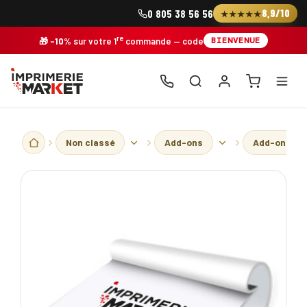
Skip
8,9/10
0 805 38 56 56
★★★★★
to
content
re
BIENVENUE
🎁
-10%
sur votre 1
commande
— code
Non classé
Add-ons
Add-ons - S