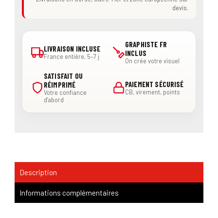
devis.
GRAPHISTE FR
LIVRAISON INCLUSE
INCLUS
France entière, 5–7 j
On crée votre visuel
SATISFAIT OU
PAIEMENT SÉCURISÉ
RÉIMPRIMÉ
CB, virement, points
Votre confiance
d'abord
Description
Informations complémentaires