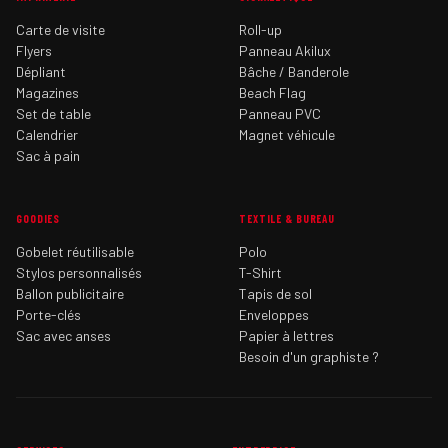
Carte de visite
Roll-up
Flyers
Panneau Akilux
Dépliant
Bâche / Banderole
Magazines
Beach Flag
Set de table
Panneau PVC
Calendrier
Magnet véhicule
Sac à pain
GOODIES
TEXTILE & BUREAU
Gobelet réutilisable
Polo
Stylos personnalisés
T-Shirt
Ballon publicitaire
Tapis de sol
Porte-clés
Enveloppes
Sac avec anses
Papier à lettres
Besoin d'un graphiste ?