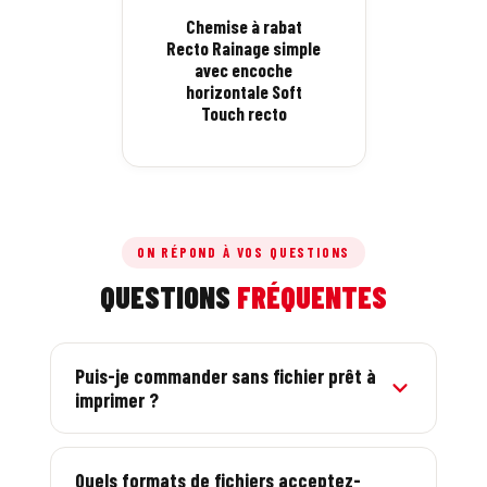
Chemise à rabat
Recto Rainage simple
avec encoche
horizontale Soft
Touch recto
ON RÉPOND À VOS QUESTIONS
QUESTIONS
FRÉQUENTES
Puis-je commander sans fichier prêt à
imprimer ?
Oui. Un graphiste français est inclus : il crée
votre visuel à partir de votre logo. Vous validez
Quels formats de fichiers acceptez-