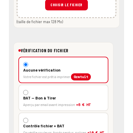
CHOISIR LE FICHIER
(taille de fichier max 128 Mo)
VÉRIFICATION DU FICHIER
Aucune vérification
Votre fichier est prêt à imprimer
Gratuit
BAT — Bon à Tirer
Aperçu par email avant impression
+5 € HT
Contrôle fichier + BAT
On vérifie couleurs, fonds perdus, polices
+10 € HT