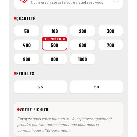
QUANTITÉ
50
100
200
300
★ LE PLUS CHOISI
400
500
600
700
800
900
1000
FEUILLES
25
50
VOTRE FICHIER
Envoyez nous votre maquette. Vous pouvez également
prendre contact après commande pour nous la
communiquer ultérieurement.