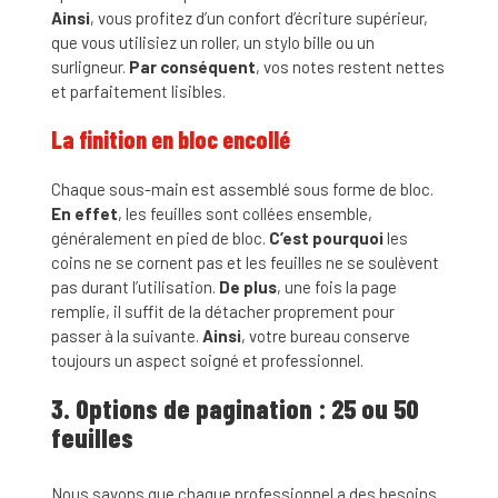
Ainsi
, vous profitez d’un confort d’écriture supérieur,
que vous utilisiez un roller, un stylo bille ou un
surligneur.
Par conséquent
, vos notes restent nettes
et parfaitement lisibles.
La finition en bloc encollé
Chaque sous-main est assemblé sous forme de bloc.
En effet
, les feuilles sont collées ensemble,
généralement en pied de bloc.
C’est pourquoi
les
coins ne se cornent pas et les feuilles ne se soulèvent
pas durant l’utilisation.
De plus
, une fois la page
remplie, il suffit de la détacher proprement pour
passer à la suivante.
Ainsi
, votre bureau conserve
toujours un aspect soigné et professionnel.
3. Options de pagination : 25 ou 50
feuilles
Nous savons que chaque professionnel a des besoins