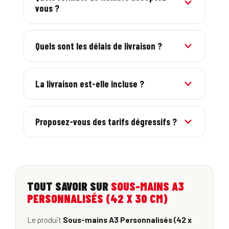
vous ?
le BAT en ligne avant impression.
PDF, AI, EPS et images haute résolution (300
dpi). Respectez les marges et fonds perdus de
Quels sont les délais de livraison ?
notre PDF de contraintes techniques.
5 à 7 jours ouvrés en France en standard, avec
une option express 24/48h sur de nombreux
La livraison est-elle incluse ?
produits.
Oui, la livraison en France métropolitaine est
incluse. Le prix affiché est tout compris.
Proposez-vous des tarifs dégressifs ?
Oui, le prix unitaire baisse avec la quantité, et
-10% avec le code BIENVENUE sur la 1re
commande.
TOUT SAVOIR SUR
SOUS-MAINS A3
PERSONNALISÉS (42 X 30 CM)
Le produit
Sous-mains A3 Personnalisés (42 x