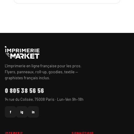
L'imprimerie en ligne française pour les pros.
Flyers, panneaux, roll-up, goodies, textile —
graphistes français inclus.
0 805 38 56 56
14 rue du Colisée, 75008 Paris · Lun–Ven 9h–18h
f
ig
in
IMPRIMERIE
SIGNALÉTIQUE