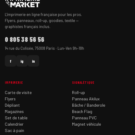
L'imprimerie en ligne française pour les pros.
Flyers, panneaux, roll-up, goodies, textile —
graphistes français inclus.
0 805 38 56 56
14 rue du Colisée, 75008 Paris · Lun–Ven 9h–18h
f
ig
in
IMPRIMERIE
SIGNALÉTIQUE
Carte de visite
Roll-up
Flyers
Panneau Akilux
Dépliant
Bâche / Banderole
Magazines
Beach Flag
Set de table
Panneau PVC
Calendrier
Magnet véhicule
Sac à pain