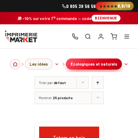
Skip
8,9/10
0 805 38 56 56
★★★★★
to
content
re
BIENVENUE
🎁
-10%
sur votre 1
commande
— code
Les idées
Écologiques et naturels
Trier par
défaut
Montrer
25 produits
totem en bois