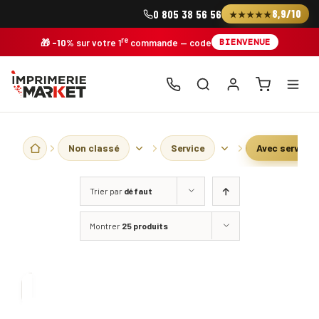
Skip
8,9/10
0 805 38 56 56
★★★★★
to
content
re
BIENVENUE
🎁
-10%
sur votre 1
commande
— code
Non classé
Service
Avec service 
Trier par
défaut
Montrer
25 produits