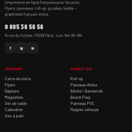
L'imprimerie en ligne française pour les pros.
Flyers, panneaux, roll-up, goodies, textile —
graphistes français inclus.
0 805 38 56 56
14 rue du Colisée, 75008 Paris · Lun–Ven 9h–18h
f
ig
in
IMPRIMERIE
SIGNALÉTIQUE
Carte de visite
Roll-up
Flyers
Panneau Akilux
Dépliant
Bâche / Banderole
Magazines
Beach Flag
Set de table
Panneau PVC
Calendrier
Magnet véhicule
Sac à pain